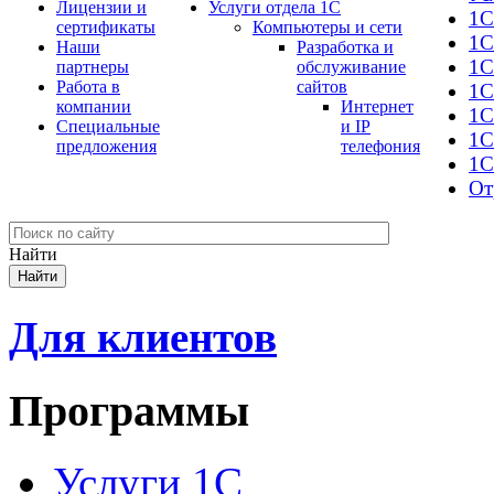
Лицензии и
Услуги отдела 1С
1С
сертификаты
Компьютеры и сети
1С
Наши
Разработка и
1С
партнеры
обслуживание
Работа в
сайтов
1С
компании
Интернет
1C
Специальные
и IP
1С
предложения
телефония
1С
От
Найти
Для клиентов
Программы
Услуги 1С