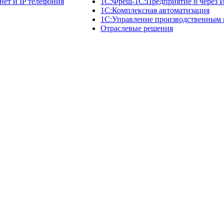
нет и IP телефония
1C:Фреш-1C:Предприятие 8 через 
1С:Комплексная автоматизация
1С:Управление производственным
Отраслевые решения