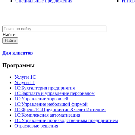
Специальные предложения
Интер
Найти
Для клиентов
Программы
Услуги 1С
Услуги IT
1С:Бухгалтерия предприятия
1С:Зарплата и управление персоналом
1С:Управление торговлей
1С:Управление небольшой фирмой
1C:Фреш-1C:Предприятие 8 через Интернет
1С:Комплексная автоматизация
1С:Управление производственным предприятием
Отраслевые решения