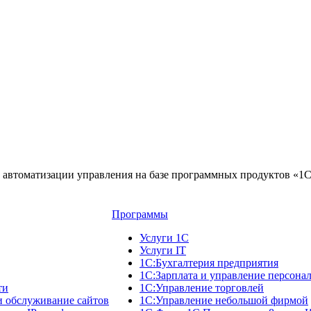
автоматизации управления на базе программных продуктов «1
Программы
Услуги 1С
Услуги IT
1С:Бухгалтерия предприятия
1С:Зарплата и управление персона
ти
1С:Управление торговлей
и обслуживание сайтов
1С:Управление небольшой фирмой