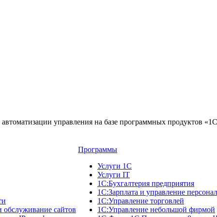
автоматизации управления на базе программных продуктов «1
Программы
Услуги 1С
Услуги IT
1С:Бухгалтерия предприятия
1С:Зарплата и управление персона
ти
1С:Управление торговлей
и обслуживание сайтов
1С:Управление небольшой фирмой