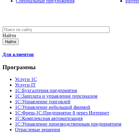
Специальные предложения
Интер
Найти
Для клиентов
Программы
Услуги 1С
Услуги IT
1С:Бухгалтерия предприятия
1С:Зарплата и управление персоналом
1С:Управление торговлей
1С:Управление небольшой фирмой
1C:Фреш-1C:Предприятие 8 через Интернет
1С:Комплексная автоматизация
1С:Управление производственным предприятием
Отраслевые решения