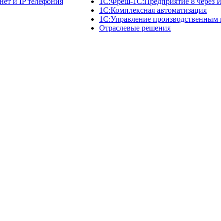
нет и IP телефония
1C:Фреш-1C:Предприятие 8 через 
1С:Комплексная автоматизация
1С:Управление производственным
Отраслевые решения