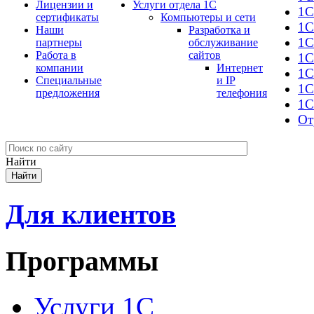
Лицензии и
Услуги отдела 1С
1С
сертификаты
Компьютеры и сети
1С
Наши
Разработка и
1С
партнеры
обслуживание
Работа в
сайтов
1С
компании
Интернет
1C
Специальные
и IP
1С
предложения
телефония
1С
От
Найти
Для клиентов
Программы
Услуги 1С