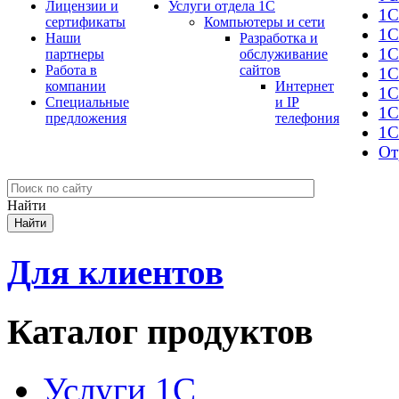
Лицензии и
Услуги отдела 1С
1С
сертификаты
Компьютеры и сети
1С
Наши
Разработка и
1С
партнеры
обслуживание
Работа в
сайтов
1С
компании
Интернет
1C
Специальные
и IP
1С
предложения
телефония
1С
От
Найти
Для клиентов
Каталог продуктов
Услуги 1С